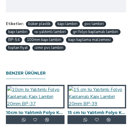
Etiketler:
büker plastik
kapı lambiri
pvc lambiri
kapı lambri
ısı yalıtımlı lambiri
gri folyo kaplamalı lambiri
BP-54
100mm kapı lambiri
kapı kaplama malzemesi
toptan fiyat
izmir pvc lambiri
BENZER ÜRÜNLER
10cm Isı Yalıtımlı Folyo Kaplamalı Kapı Lambiri 20mm BP-37
15 cm Isı Yalıtımlı Folyo Kaplamalı Kapı Lambiri 20mm BP-39