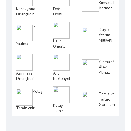
Kimyasal
İçermez
Korozyona
Doğa
Dirençlidir
Dostu
Isı
Düşük
Yatırım
Maliyeti
Uzun
Yalıtma
Ömürlü
Yanmaz /
Alev
Almaz
Anti
Aşınmaya
Bakteriyel
Dirençlidir
Kolay
Temiz ve
Parlak
Görünüm
Kolay
Temizlenir
Tamir