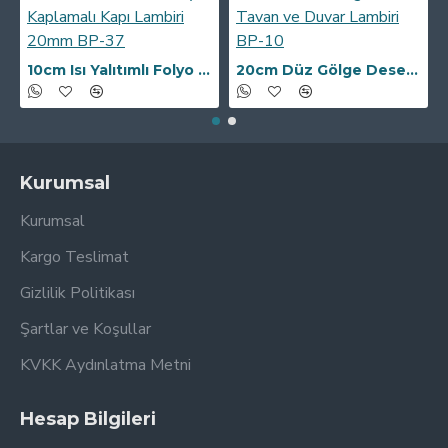
10cm Isı Yalıtımlı Folyo Kaplamalı Kapı Lambiri 20mm BP-37
20cm Düz Gölge Desen Tavan ve Duvar Lambiri BP-10
Kurumsal
Kurumsal
Kargo Teslimat
Gizlilik Politikası
Şartlar ve Koşullar
KVKK Aydınlatma Metni
Hesap Bilgileri