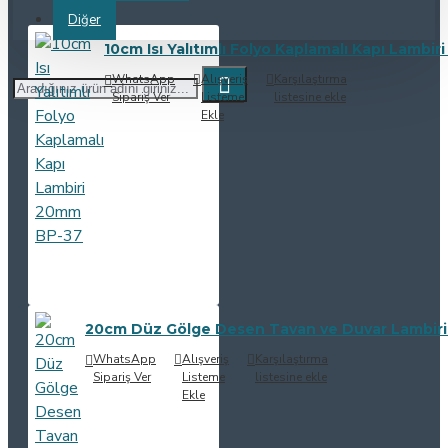
Diğer
10cm Isı Yalıtımlı Folyo Kaplamalı Kapı Lambi
WhatsApp
Alışveriş
Karşılaştırma
Sipariş Ver
Listeme
listesine ekle
Ekle
20cm Düz Gölge Desen Tavan ve Duvar Lambiri
WhatsApp
Alışveriş
Karşılaştırma
Sipariş Ver
Listeme
listesine ekle
Ekle