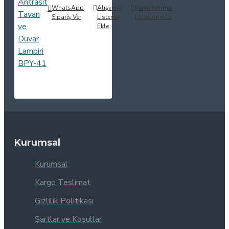
WhatsApp
Alışveriş
Karşılaştırma
Sipariş Ver
Listeme
listesine ekle
Ekle
Kurumsal
Kurumsal
Kargo Teslimat
Gizlilik Politikası
Şartlar ve Koşullar