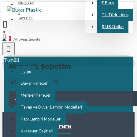
€
Euro
GIRIŞ YAP
TL
Türk Lirası
KAYIT OL
$
US Dollar
0
Alışveriş Sepetim
Tümü
Alışveriş Sepetim
Tümü
Alışveriş sepetiniz boş!
Duvar Panelleri
Mermer Paneller
DEVAM
Tavan ve Duvar Lambiri Modelleri
Kapı Lambiri Modelleri
ÇOK GÖRÜNTÜLENEN
Aksesuar Çeşitleri