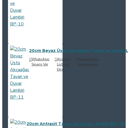
20cm Beyaz Üstü Akçaağaç Tavan ve Duvar L
WhatsApp
Alışveriş
Karşılaştırma
Sipariş Ver
Listeme
listesine ekle
Ekle
20cm Antrasit Tavan ve Duvar Lambiri BPY-41