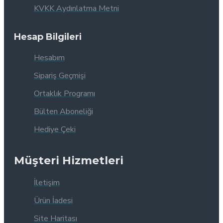
KVKK Aydınlatma Metni
Hesap Bilgileri
Hesabım
Sipariş Geçmişi
Ortaklık Programı
Bülten Aboneliği
Hediye Çeki
Müşteri Hizmetleri
İletişim
Ürün İadesi
Site Haritası