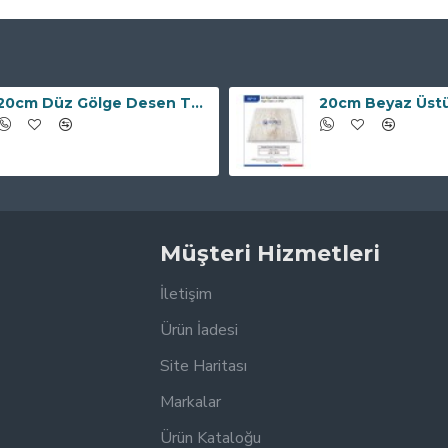
20cm Düz Gölge Desen Tavan ve Duvar Lambiri BP-10
Müşteri Hizmetleri
İletişim
Ürün İadesi
Site Haritası
Markalar
Ürün Kataloğu