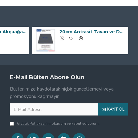
20cm Beyaz Üstü Akçaağaç Tavan ve Duvar Lambiri BP-11
20cm Antrasit Tavan ve Duvar Lambiri BPY-41
E-Mail Bülten Abone Olun
Bültenimize kaydolarak hiçbir güncellemeyi veya
promosyonu kaçırmayın.
KAYIT OL
Gizlilik Politikası
'ni okudum ve kabul ediyorum.