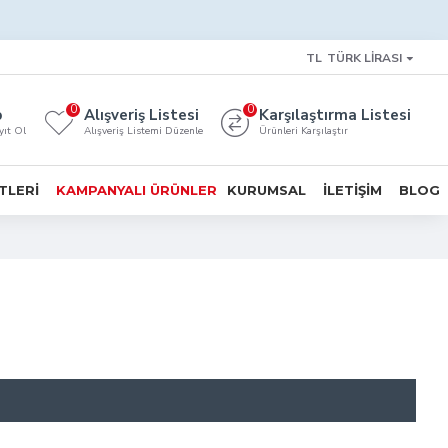
TL
TÜRK LIRASI
0
0
p
Alışveriş Listesi
Karşılaştırma Listesi
yıt Ol
Alışveriş Listemi Düzenle
Ürünleri Karşılaştır
TLERI
KAMPANYALI ÜRÜNLER
KURUMSAL
İLETIŞIM
BLOG