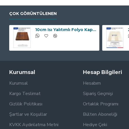
ÇOK GÖRÜNTÜLENEN
10cm Isı Yalıtımlı Folyo Kaplamalı Kapı Lambiri 20mm BP-37
Kurumsal
Hesap Bilgileri
Kurumsal
Hesabım
Kargo Teslimat
Sipariş Geçmişi
Gizlilik Politikası
Ortaklık Programı
Şartlar ve Koşullar
Bülten Aboneliği
KVKK Aydınlatma Metni
Hediye Çeki