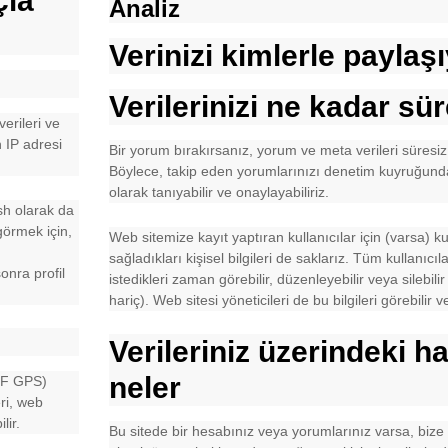
çla
Analiz
Verinizi kimlerle paylaş
Verilerinizi ne kadar sür
erileri ve
 IP adresi
Bir yorum bırakırsanız, yorum ve meta verileri süresiz
Böylece, takip eden yorumlarınızı denetim kuyruğund
olarak tanıyabilir ve onaylayabiliriz.
sh olarak da
görmek için,
Web sitemize kayıt yaptıran kullanıcılar için (varsa) kul
sağladıkları kişisel bilgileri de saklarız. Tüm kullanıcılar
nra profil
istedikleri zaman görebilir, düzenleyebilir veya silebili
hariç). Web sitesi yöneticileri de bu bilgileri görebilir v
Verileriniz üzerindeki ha
neler
XIF GPS)
ri, web
lir.
Bu sitede bir hesabınız veya yorumlarınız varsa, bize s