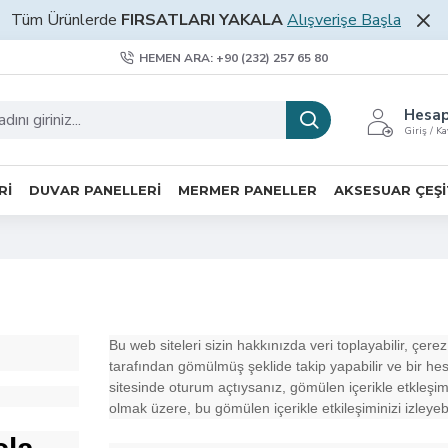
Tüm Ürünlerde
FIRSATLARI YAKALA
Alışverişe Başla
HEMEN ARA: +90 (232) 257 65 80
Hesa
Giriş / Ka
RI
DUVAR PANELLERI
MERMER PANELLER
AKSESUAR ÇEŞI
Bu web siteleri sizin hakkınızda veri toplayabilir, çerez
tarafından gömülmüş şeklide takip yapabilir ve bir h
sitesinde oturum açtıysanız, gömülen içerikle etkleşimi
olmak üzere, bu gömülen içerikle etkileşiminizi izleyebi