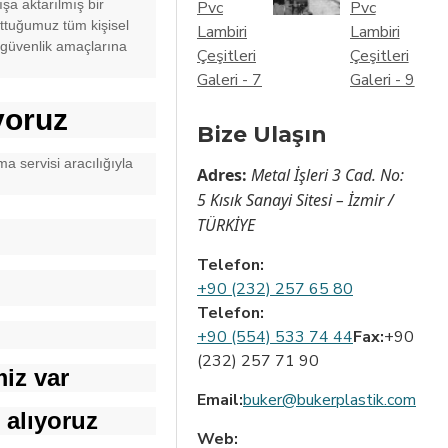
şa aktarılmış bir
uttuğumuz tüm kişisel
ya güvenlik amaçlarına
yoruz
Bize Ulaşın
a servisi aracılığıyla
Adres:
Metal İşleri 3 Cad. No:
5 Kısık Sanayi Sitesi – İzmir /
TÜRKİYE
Telefon:
+90 (232) 257 65 80
Telefon:
+90 (554) 533 74 44
Fax:
+90
(232) 257 71 90
miz var
Email:
buker@bukerplastik.com
 alıyoruz
Web: