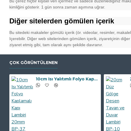
Bu çerez hiçbir kişisel veri içermez ve sadece düzenlediğiniz maka
kimliğini gösterir. 1 gün sonra zaman aşımına uğrar.
Diğer sitelerden gömülen içerik
Bu sitedeki makaleler gömülü içerik (ör. videolar, resimler, makalel
Içerebilir. Diğer web sitelerinden gömülen içerik, ziyaretçinin diğer
ziyaret etmiş gibi, tam olarak aynı şekilde davranır.
ÇOK GÖRÜNTÜLENEN
10cm Isı Yalıtımlı Folyo Kaplamalı Kapı Lambiri 20mm BP-37