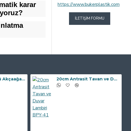
omatik karar
https://www.bukerplastik.com
ıyoruz?
İLETIŞIM FORMU
ınlatma
20cm Beyaz Üstü Akçaağaç Tavan ve Duvar Lambiri BP-11
20cm Antrasit Tavan ve Duvar Lambiri BPY-41