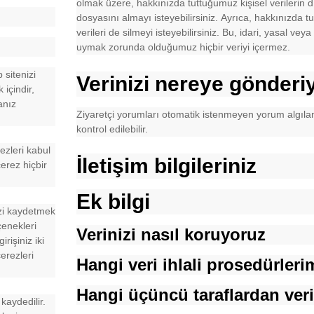
olmak üzere, hakkınızda tuttuğumuz kişisel verilerin dı
dosyasını almayı isteyebilirsiniz. Ayrıca, hakkınızda t
verileri de silmeyi isteyebilirsiniz. Bu, idari, yasal ve
uymak zorunda olduğumuz hiçbir veriyi içermez.
 sitenizi
Verinizi nereye gönderi
 içindir,
anız
Ziyaretçi yorumları otomatik istenmeyen yorum algılam
kontrol edilebilir.
ezleri kabul
İletişim bilgileriniz
erez hiçbir
Ek bilgi
izi kaydetmek
çenekleri
Verinizi nasıl koruyoruz
rişiniz iki
erezleri
Hangi veri ihlali prosedürleri
Hangi üçüncü taraflardan veri
kaydedilir.