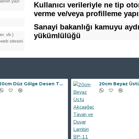
lenin yazı
Kullanıcı verileriyle ne tip ot
verme ve/veya profilleme yap
Sanayi bakanlığı kamuyu ayd
yükümlülüğü
er, vb.)
 web sitesini
20cm Düz Gölge Desen Tavan ve Duvar Lambiri BP-10