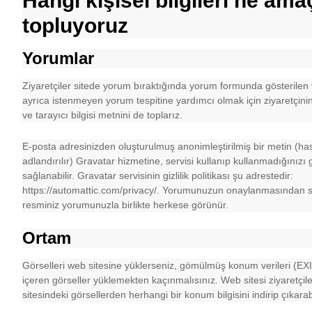
Hangi kişisel bilgileri ne ama
topluyoruz
Yorumlar
Ziyaretçiler sitede yorum bıraktığında yorum formunda gösterilen v
ayrıca istenmeyen yorum tespitine yardımcı olmak için ziyaretçinin
ve tarayıcı bilgisi metnini de toplarız.
E-posta adresinizden oluşturulmuş anonimleştirilmiş bir metin (ha
adlandırılır) Gravatar hizmetine, servisi kullanıp kullanmadığınızı 
sağlanabilir. Gravatar servisinin gizlilik politikası şu adrestedir:
https://automattic.com/privacy/. Yorumunuzun onaylanmasından so
resminiz yorumunuzla birlikte herkese görünür.
Ortam
Görselleri web sitesine yüklerseniz, gömülmüş konum verileri (E
içeren görseller yüklemekten kaçınmalısınız. Web sitesi ziyaretçile
sitesindeki görsellerden herhangi bir konum bilgisini indirip çıkarabi