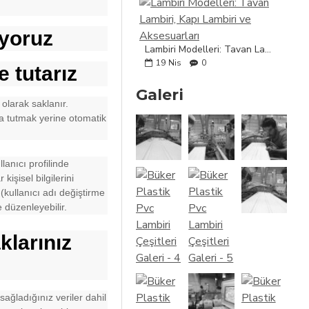
ıyoruz
Lambiri Modelleri: Tavan Lambiri, Kapı Lambiri ve Aksesuarları
19
Nis
0
e tutarız
Galeri
 olarak saklanır.
a tutmak yerine otomatik
lanıcı profilinde
 kişisel bilgilerini
r (kullanıcı adı değiştirme
e düzenleyebilir.
klarınız
ağladığınız veriler dahil