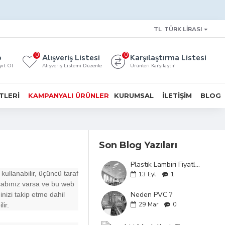
TL
TÜRK LIRASI
0
0
p
Alışveriş Listesi
Karşılaştırma Listesi
yıt Ol
Alışveriş Listemi Düzenle
Ürünleri Karşılaştır
TLERI
KAMPANYALI ÜRÜNLER
KURUMSAL
İLETIŞIM
BLOG
Son Blog Yazıları
Plastik Lambiri Fiyatları: İzmir'de En Uygun Seçenekler
 kullanabilir, üçüncü taraf
13
Eyl
1
esabınız varsa ve bu web
Neden PVC ?
nizi takip etme dahil
29
Mar
0
lir.